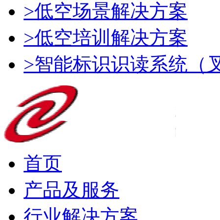
>低空场景解决方案
>低空培训解决方案
>智能标识识读系统（
首页
产品及服务
行业解决方案