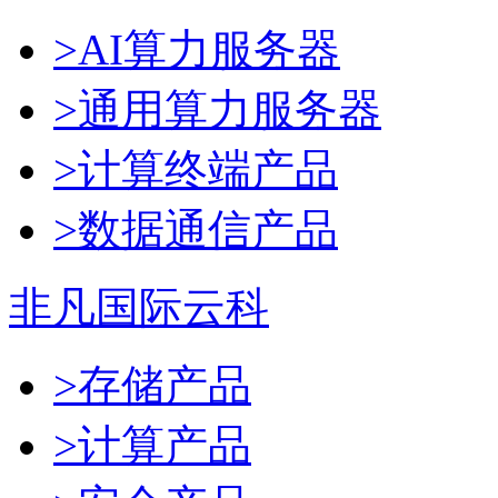
>AI算力服务器
>通用算力服务器
>计算终端产品
>数据通信产品
非凡国际云科
>存储产品
>计算产品