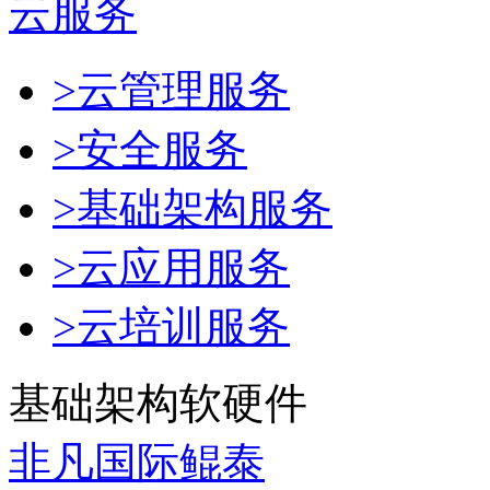
云服务
>云管理服务
>安全服务
>基础架构服务
>云应用服务
>云培训服务
基础架构软硬件
非凡国际鲲泰