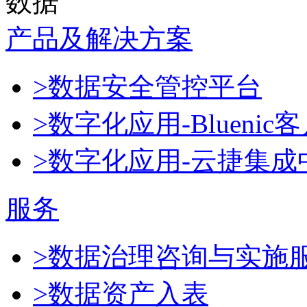
数据
产品及解决方案
>数据安全管控平台
>数字化应用-Blueni
>数字化应用-云捷集成
服务
>数据治理咨询与实施
>数据资产入表