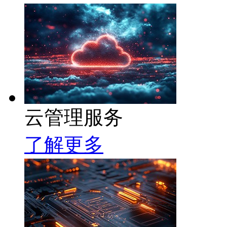
云管理服务
了解更多