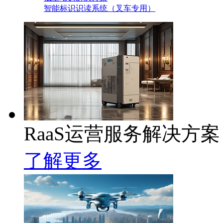
智能标识识读系统（叉车专用）
RaaS运营服务解决方案
了解更多