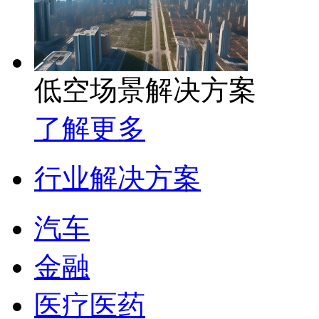
低空场景解决方案
了解更多
行业解决方案
汽车
金融
医疗医药