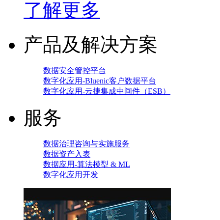
了解更多
产品及解决方案
数据安全管控平台
数字化应用-Bluenic客户数据平台
数字化应用-云捷集成中间件（ESB）
服务
数据治理咨询与实施服务
数据资产入表
数据应用-算法模型 & ML
数字化应用开发