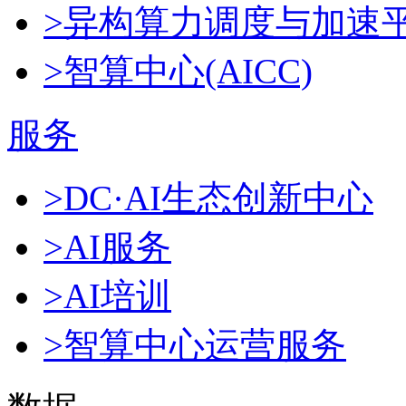
>异构算力调度与加速
>智算中心(AICC)
服务
>DC·AI生态创新中心
>AI服务
>AI培训
>智算中心运营服务