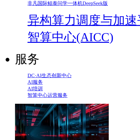
非凡国际鲲泰问学一体机DeepSeek版
异构算力调度与加速
智算中心(AICC)
服务
DC·AI生态创新中心
AI服务
AI培训
智算中心运营服务