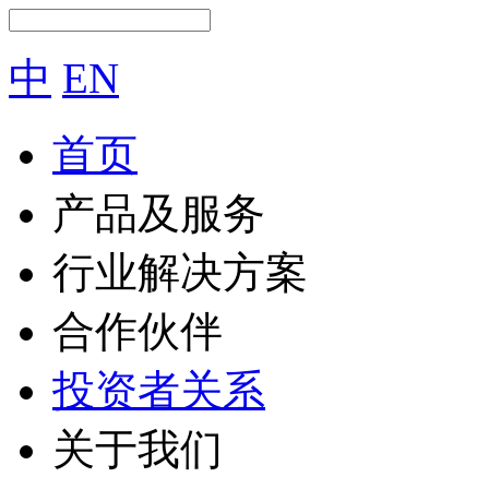
中
EN
首页
产品及服务
行业解决方案
合作伙伴
投资者关系
关于我们