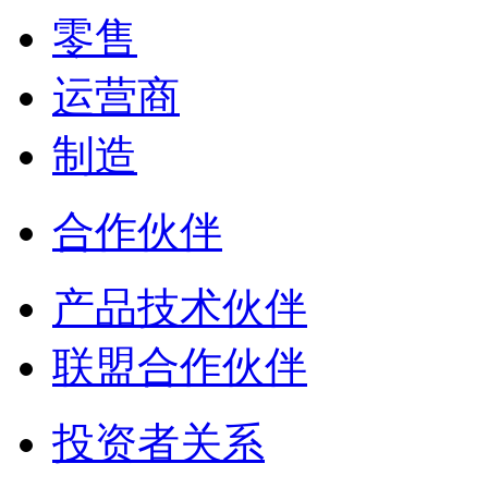
零售
运营商
制造
合作伙伴
产品技术伙伴
联盟合作伙伴
投资者关系