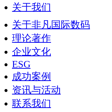
关于我们
关于非凡国际数码
理论著作
企业文化
ESG
成功案例
资讯与活动
联系我们