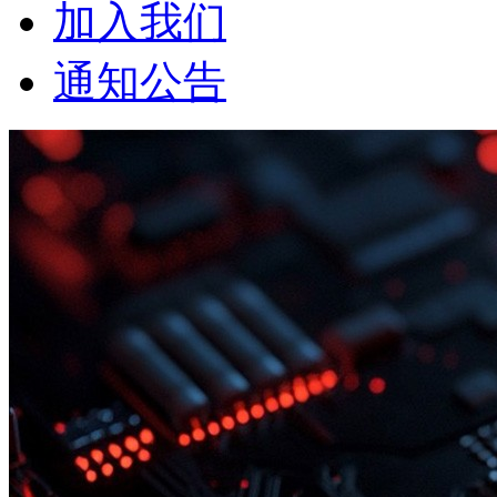
加入我们
通知公告