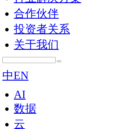
合作伙伴
投资者关系
关于我们
中
EN
AI
数据
云