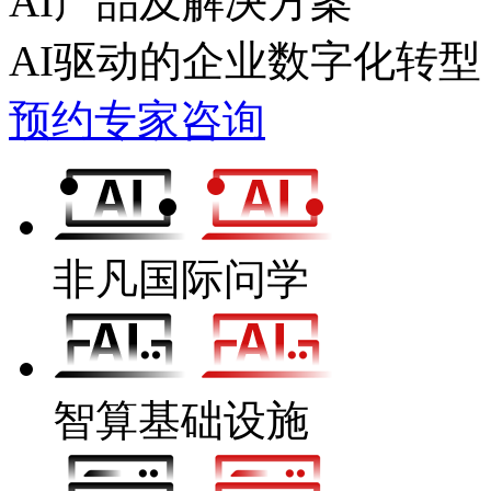
AI产品及解决方案
AI驱动的企业数字化转型
预约专家咨询
非凡国际问学
智算基础设施