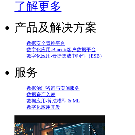
了解更多
产品及解决方案
数据安全管控平台
数字化应用-Bluenic客户数据平台
数字化应用-云捷集成中间件（ESB）
服务
数据治理咨询与实施服务
数据资产入表
数据应用-算法模型 & ML
数字化应用开发