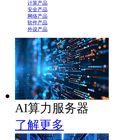
计算产品
安全产品
网络产品
软件产品
外设产品
AI算力服务器
了解更多