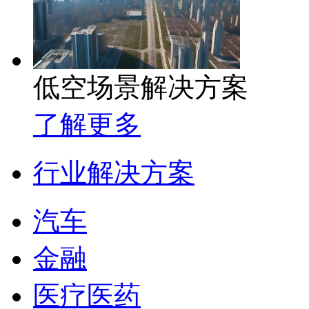
低空场景解决方案
了解更多
行业解决方案
汽车
金融
医疗医药