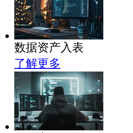
数据资产入表
了解更多