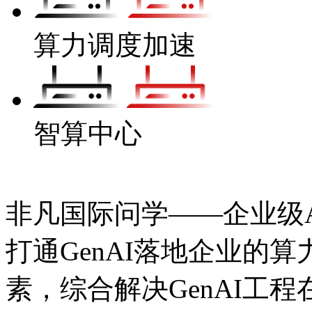
算力调度加速
智算中心
非凡国际问学——企业级Ag
打通GenAI落地企业的算力
素，综合解决GenAI工程在